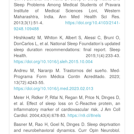
Sleep Problems Among Medical Students of Pravara
Institute of Medical Sciences Loni, Western
Maharashtra, India. Ann Med Health Sci Res.
2013;3(1):51-4.
https://doi.org/10.4103/2141-
9248.109488
Hirshkowitz M, Whiton K, Albert S, Alessi C, Bruni O,
DonCarlos L, et al. National Sleep Foundation’s updated
sleep duration recommendations: final report. Sleep
Health. 2015;1(4):233-43.
https://doi.org/10.1016/j.sleh.2015.10.004
Andreu M, Naranjo M. Trastornos del sueño. Med-
Programa Form Médica Contin Acreditado. 2023;
13(72):4243-55.
https://doi.org/10.1016/j.med.2023.02.013
Meier H, Ridker P, Rifai N, Regan M, Price N, Dinges D,
et al. Effect of sleep loss on C-Reactive protein, an
inflammatory marker of cardiovascular risk. J Am Coll
Cardiol. 2004;43(4):678-83.
https://n9.cl/8nels
Basner M, Rao H, Goel N, Dinges D. Sleep deprivation
and neurobehavioral dynamics. Curr Opin Neurobiol.