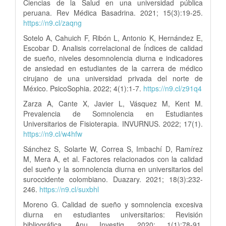
Ciencias de la Salud en una universidad pública
peruana. Rev Médica Basadrina. 2021; 15(3):19-25.
https://n9.cl/zaqng
Sotelo A, Cahuich F, Ribón L, Antonio K, Hernández E,
Escobar D. Analisis correlacional de Índices de calidad
de sueño, niveles desomnolencia diurna e indicadores
de ansiedad en estudiantes de la carrera de médico
cirujano de una universidad privada del norte de
México. PsicoSophia. 2022; 4(1):1-7.
https://n9.cl/z91q4
Zarza A, Cante X, Javier L, Vásquez M, Kent M.
Prevalencia de Somnolencia en Estudiantes
Universitarios de Fisioterapia. INVURNUS. 2022; 17(1).
https://n9.cl/w4hfw
Sánchez S, Solarte W, Correa S, Imbachí D, Ramírez
M, Mera A, et al. Factores relacionados con la calidad
del sueño y la somnolencia diurna en universitarios del
suroccidente colombiano. Duazary. 2021; 18(3):232-
246.
https://n9.cl/suxbhl
Moreno G. Calidad de sueño y somnolencia excesiva
diurna en estudiantes universitarios: Revisión
bibliográfica. Anu Investig. 2020; 1(1):78-91.