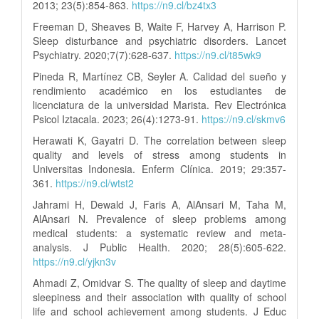
2013; 23(5):854-863.
https://n9.cl/bz4tx3
Freeman D, Sheaves B, Waite F, Harvey A, Harrison P.
Sleep disturbance and psychiatric disorders. Lancet
Psychiatry. 2020;7(7):628-637.
https://n9.cl/t85wk9
Pineda R, Martínez CB, Seyler A. Calidad del sueño y
rendimiento académico en los estudiantes de
licenciatura de la universidad Marista. Rev Electrónica
Psicol Iztacala. 2023; 26(4):1273-91.
https://n9.cl/skmv6
Herawati K, Gayatri D. The correlation between sleep
quality and levels of stress among students in
Universitas Indonesia. Enferm Clínica. 2019; 29:357-
361.
https://n9.cl/wtst2
Jahrami H, Dewald J, Faris A, AlAnsari M, Taha M,
AlAnsari N. Prevalence of sleep problems among
medical students: a systematic review and meta-
analysis. J Public Health. 2020; 28(5):605-622.
https://n9.cl/yjkn3v
Ahmadi Z, Omidvar S. The quality of sleep and daytime
sleepiness and their association with quality of school
life and school achievement among students. J Educ