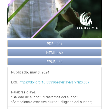
e
r
a
l
PDF
-
921
HTML
-
89
EPUB
-
82
Publicado:
may 8, 2024
DOI:
https://doi.org/10.33996/revistavive.v7i20.307
Palabras clave:
"Calidad de sueño"; "Trastornos del sueño";
"Somnolencia excesiva diurna"; "Higiene del sueño";