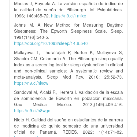
Macías J, Royuela A. La versión española de índice de
la calidad de sueño de Pittsburgh. Inf Psiquiátricas.
1996; 146:465-72.
https://n9.cl/1mixe
Johns M. A New Method for Measuring Daytime
Sleepiness: The Epworth Sleepiness Scale. Sleep.
1991;14(6):540-5.
https://doi.org/10.1093/sleep/14.6.540
Mollayeva T, Thurairajah P, Burton K, Mollayeva S,
Shapiro CM, Colantonio A. The Pittsburgh sleep quality
index as a screening tool for sleep dysfunction in clinical
and non-clinical samples: A systematic review and
meta-analysis. Sleep Med Rev. 2016; 25:52-73.
https://n9.cl/hkicw
Sandoval M, Alcalá R, Herrera I. Validación de la escala
de somnolencia de Epworth en población mexicana.
Gac Médica México. 2013;(149):409-416.
https://n9.cl/h8wgc
Nieto H. Calidad del sueño en estudiantes de la carrera
de medicina de quinto semestre de una universidad
oficial de Panamá. REDES. 2022; 1(14):71-82.