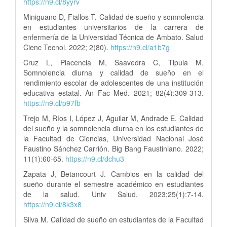
https://n9.cl/8yyrv
Miniguano D, Fiallos T. Calidad de sueño y somnolencia
en estudiantes universitarios de la carrera de
enfermería de la Universidad Técnica de Ambato. Salud
Cienc Tecnol. 2022; 2(80).
https://n9.cl/a1b7g
Cruz L, Placencia M, Saavedra C, Tipula M.
Somnolencia diurna y calidad de sueño en el
rendimiento escolar de adolescentes de una institución
educativa estatal. An Fac Med. 2021; 82(4):309-313.
https://n9.cl/p97fb
Trejo M, Ríos I, López J, Aguilar M, Andrade E. Calidad
del sueño y la somnolencia diurna en los estudiantes de
la Facultad de Ciencias, Universidad Nacional José
Faustino Sánchez Carrión. Big Bang Faustiniano. 2022;
11(1):60-65.
https://n9.cl/dchu3
Zapata J, Betancourt J. Cambios en la calidad del
sueño durante el semestre académico en estudiantes
de la salud. Univ Salud. 2023;25(1):7-14.
https://n9.cl/8k3x8
Silva M. Calidad de sueño en estudiantes de la Facultad