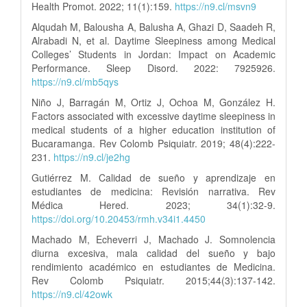
Health Promot. 2022; 11(1):159.
https://n9.cl/msvn9
Alqudah M, Balousha A, Balusha A, Ghazi D, Saadeh R,
Alrabadi N, et al. Daytime Sleepiness among Medical
Colleges’ Students in Jordan: Impact on Academic
Performance. Sleep Disord. 2022: 7925926.
https://n9.cl/mb5qys
Niño J, Barragán M, Ortiz J, Ochoa M, González H.
Factors associated with excessive daytime sleepiness in
medical students of a higher education institution of
Bucaramanga. Rev Colomb Psiquiatr. 2019; 48(4):222-
231.
https://n9.cl/je2hg
Gutiérrez M. Calidad de sueño y aprendizaje en
estudiantes de medicina: Revisión narrativa. Rev
Médica Hered. 2023; 34(1):32-9.
https://doi.org/10.20453/rmh.v34i1.4450
Machado M, Echeverri J, Machado J. Somnolencia
diurna excesiva, mala calidad del sueño y bajo
rendimiento académico en estudiantes de Medicina.
Rev Colomb Psiquiatr. 2015;44(3):137-142.
https://n9.cl/42owk