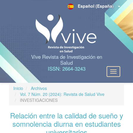
N
Español (España)
a
v
e
g
a
c
i
ó
n
Vive Revista de Investigación en
p
Salud
r
ISSN: 2664-3243
Toggle
i
navigation
n
c
Inicio
Archivos
i
Vol. 7 Núm. 20 (2024): Revista de Salud Vive
p
INVESTIGACIONES
a
l
Relación entre la calidad de sueño y
C
o
somnolencia diurna en estudiantes
n
universitarios