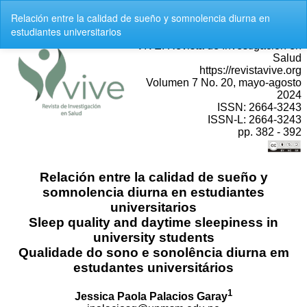
V
Relación entre la calidad de sueño y somnolencia diurna en
o
estudiantes universitarios
l
v
e
r
a
l
o
s
d
e
t
a
l
l
e
s
d
e
l
a