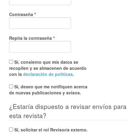
e
r
Obligatorio
Contraseña
*
a
l
Obligatorio
Repita la contraseña
*
Sí, consiento que mis datos se
recopilen y se almacenen de acuerdo
con la
declaración de políticas
.
Sí, deseo que me notifiquen acerca
de nuevas publicaciones y avisos.
¿Estaría dispuesto a revisar envíos para
esta revista?
Sí, solicitar el rol Revisor/a externo.