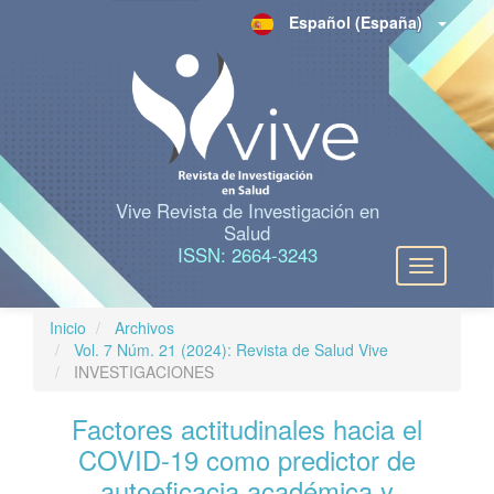
N
Español (España)
a
v
e
g
a
c
i
ó
n
Vive Revista de Investigación en
p
Salud
r
ISSN: 2664-3243
Toggle
i
navigation
n
c
Inicio
Archivos
i
Vol. 7 Núm. 21 (2024): Revista de Salud Vive
p
INVESTIGACIONES
a
l
Factores actitudinales hacia el
C
o
COVID-19 como predictor de
n
autoeficacia académica y