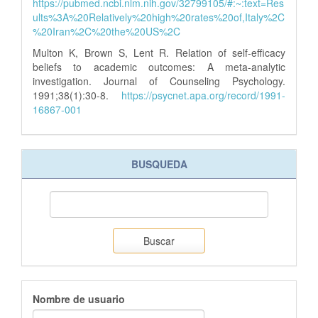
https://pubmed.ncbi.nlm.nih.gov/32799105/#:~:text=Res
ults%3A%20Relatively%20high%20rates%20of,Italy%2C
%20Iran%2C%20the%20US%2C
Multon K, Brown S, Lent R. Relation of self-efficacy
beliefs to academic outcomes: A meta-analytic
investigation. Journal of Counseling Psychology.
1991;38(1):30-8.
https://psycnet.apa.org/record/1991-
16867-001
BUSQUEDA
Buscar
Nombre de usuario