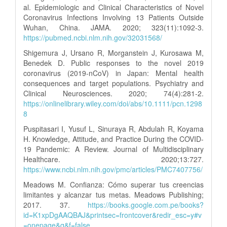
al. Epidemiologic and Clinical Characteristics of Novel
Coronavirus Infections Involving 13 Patients Outside
Wuhan, China. JAMA. 2020; 323(11):1092-3.
https://pubmed.ncbi.nlm.nih.gov/32031568/
Shigemura J, Ursano R, Morganstein J, Kurosawa M,
Benedek D. Public responses to the novel 2019
coronavirus (2019-nCoV) in Japan: Mental health
consequences and target populations. Psychiatry and
Clinical Neurosciences. 2020; 74(4):281-2.
https://onlinelibrary.wiley.com/doi/abs/10.1111/pcn.1298
8
Puspitasari I, Yusuf L, Sinuraya R, Abdulah R, Koyama
H. Knowledge, Attitude, and Practice During the COVID-
19 Pandemic: A Review. Journal of Multidisciplinary
Healthcare. 2020;13:727.
https://www.ncbi.nlm.nih.gov/pmc/articles/PMC7407756/
Meadows M. Confianza: Cómo superar tus creencias
limitantes y alcanzar tus metas. Meadows Publishing;
2017. 37.
https://books.google.com.pe/books?
id=K1xpDgAAQBAJ&printsec=frontcover&redir_esc=y#v
=onepage&q&f=false