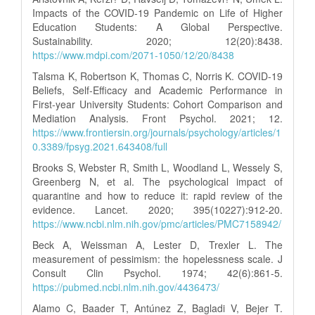
Impacts of the COVID-19 Pandemic on Life of Higher
Education Students: A Global Perspective.
Sustainability. 2020; 12(20):8438.
https://www.mdpi.com/2071-1050/12/20/8438
Talsma K, Robertson K, Thomas C, Norris K. COVID-19
Beliefs, Self-Efficacy and Academic Performance in
First-year University Students: Cohort Comparison and
Mediation Analysis. Front Psychol. 2021; 12.
https://www.frontiersin.org/journals/psychology/articles/1
0.3389/fpsyg.2021.643408/full
Brooks S, Webster R, Smith L, Woodland L, Wessely S,
Greenberg N, et al. The psychological impact of
quarantine and how to reduce it: rapid review of the
evidence. Lancet. 2020; 395(10227):912-20.
https://www.ncbi.nlm.nih.gov/pmc/articles/PMC7158942/
Beck A, Weissman A, Lester D, Trexler L. The
measurement of pessimism: the hopelessness scale. J
Consult Clin Psychol. 1974; 42(6):861-5.
https://pubmed.ncbi.nlm.nih.gov/4436473/
Alamo C, Baader T, Antúnez Z, Bagladi V, Bejer T.