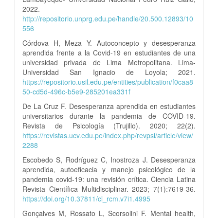
2022.
http://repositorio.unprg.edu.pe/handle/20.500.12893/10
556
Córdova H, Meza Y. Autoconcepto y desesperanza
aprendida frente a la Covid-19 en estudiantes de una
universidad privada de Lima Metropolitana. Lima-
Universidad San Ignacio de Loyola; 2021.
https://repositorio.usil.edu.pe/entities/publication/f0caa8
50-cd5d-496c-b5e9-285201ea331f
De La Cruz F. Desesperanza aprendida en estudiantes
universitarios durante la pandemia de COVID-19.
Revista de Psicología (Trujillo). 2020; 22(2).
https://revistas.ucv.edu.pe/index.php/revpsi/article/view/
2288
Escobedo S, Rodríguez C, Inostroza J. Desesperanza
aprendida, autoeficacia y manejo psicológico de la
pandemia covid-19: una revisión crítica. Ciencia Latina
Revista Científica Multidisciplinar. 2023; 7(1):7619-36.
https://doi.org/10.37811/cl_rcm.v7i1.4995
Gonçalves M, Rossato L, Scorsolini F. Mental health,