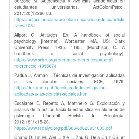
Borzone M. Autoeficacia y vivencias académicas en
estudiantes universitarios. ActColomPsicol.
2017;20(1):266-83.
https://actacolombianapsicologia.ucatolica.edu.co/article
/view/1081
Allport G. Attitudes. En: A handbook of social
psychology [Internet]. Worcester, MA, US: Clark
University Press; 1935. 1195. (Murchison C. A
handbook of social psychology).
https://www.scirp.org/reference/referencespapers?
referenceid=1955874
Padua J, Ahman I. Técnicas de investigación aplicadas
a las ciencias sociales. FCE; 1979.
https://dokumen.pub/tecnicas-de-investigacion-
aplicadas-a-las-ciencias-sociales.html
Escalante E, Repetto A, Mattinello G. Exploración y
análisis de la actitud hacia la estadística en alumnos de
psicología. Liberabit Revista de Psicología.
2012;18(1):15-26.
https://www.redalyc.org/pdf/686/68623931003.pdf
Chang D, Lin M, Wei L, Xie L, Zhu G, Dela Cruz CS, et