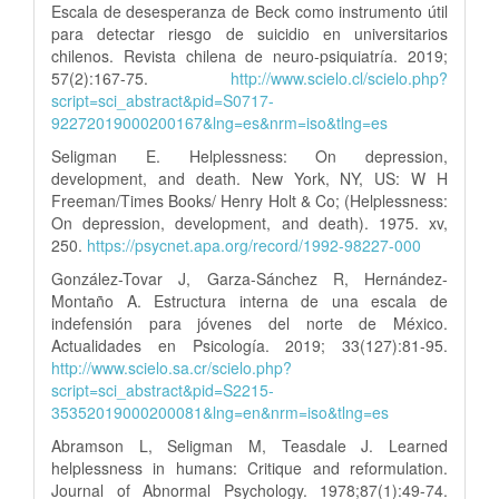
Escala de desesperanza de Beck como instrumento útil
para detectar riesgo de suicidio en universitarios
chilenos. Revista chilena de neuro-psiquiatría. 2019;
57(2):167-75.
http://www.scielo.cl/scielo.php?
script=sci_abstract&pid=S0717-
92272019000200167&lng=es&nrm=iso&tlng=es
Seligman E. Helplessness: On depression,
development, and death. New York, NY, US: W H
Freeman/Times Books/ Henry Holt & Co; (Helplessness:
On depression, development, and death). 1975. xv,
250.
https://psycnet.apa.org/record/1992-98227-000
González-Tovar J, Garza-Sánchez R, Hernández-
Montaño A. Estructura interna de una escala de
indefensión para jóvenes del norte de México.
Actualidades en Psicología. 2019; 33(127):81-95.
http://www.scielo.sa.cr/scielo.php?
script=sci_abstract&pid=S2215-
35352019000200081&lng=en&nrm=iso&tlng=es
Abramson L, Seligman M, Teasdale J. Learned
helplessness in humans: Critique and reformulation.
Journal of Abnormal Psychology. 1978;87(1):49-74.