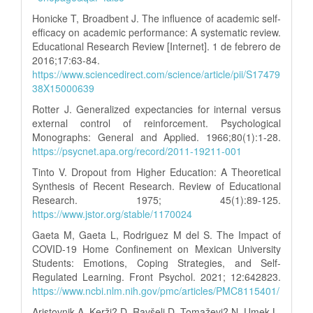
Honicke T, Broadbent J. The influence of academic self-
efficacy on academic performance: A systematic review.
Educational Research Review [Internet]. 1 de febrero de
2016;17:63-84.
https://www.sciencedirect.com/science/article/pii/S17479
38X15000639
Rotter J. Generalized expectancies for internal versus
external control of reinforcement. Psychological
Monographs: General and Applied. 1966;80(1):1-28.
https://psycnet.apa.org/record/2011-19211-001
Tinto V. Dropout from Higher Education: A Theoretical
Synthesis of Recent Research. Review of Educational
Research. 1975; 45(1):89-125.
https://www.jstor.org/stable/1170024
Gaeta M, Gaeta L, Rodriguez M del S. The Impact of
COVID-19 Home Confinement on Mexican University
Students: Emotions, Coping Strategies, and Self-
Regulated Learning. Front Psychol. 2021; 12:642823.
https://www.ncbi.nlm.nih.gov/pmc/articles/PMC8115401/
Aristovnik A, Kerži? D, Ravšelj D, Tomaževi? N, Umek L.