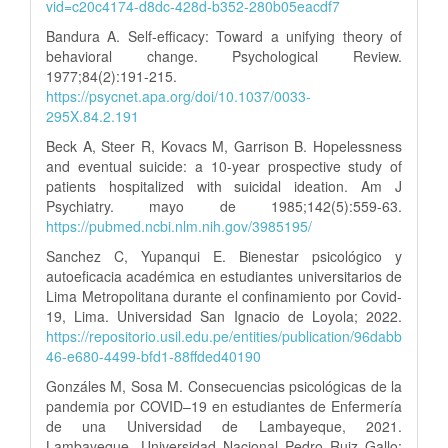
vid=c20c4174-d8dc-428d-b352-280b05eacdf7
Bandura A. Self-efficacy: Toward a unifying theory of
behavioral change. Psychological Review.
1977;84(2):191-215.
https://psycnet.apa.org/doi/10.1037/0033-
295X.84.2.191
Beck A, Steer R, Kovacs M, Garrison B. Hopelessness
and eventual suicide: a 10-year prospective study of
patients hospitalized with suicidal ideation. Am J
Psychiatry. mayo de 1985;142(5):559-63.
https://pubmed.ncbi.nlm.nih.gov/3985195/
Sanchez C, Yupanqui E. Bienestar psicológico y
autoeficacia académica en estudiantes universitarios de
Lima Metropolitana durante el confinamiento por Covid-
19, Lima. Universidad San Ignacio de Loyola; 2022.
https://repositorio.usil.edu.pe/entities/publication/96dabb
46-e680-4499-bfd1-88ffded40190
Gonzáles M, Sosa M. Consecuencias psicológicas de la
pandemia por COVID–19 en estudiantes de Enfermería
de una Universidad de Lambayeque, 2021.
Lambayeque- Universidad Nacional Pedro Ruiz Gallo;