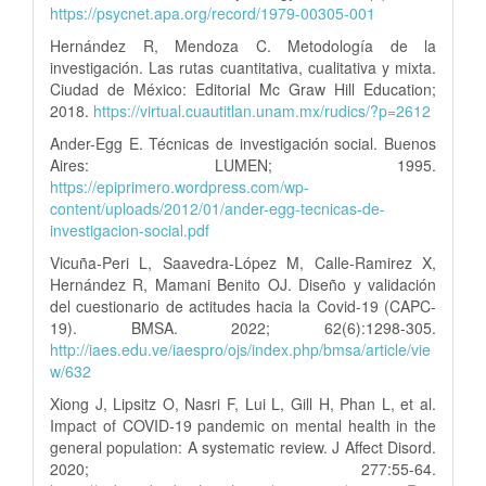
https://psycnet.apa.org/record/1979-00305-001
Hernández R, Mendoza C. Metodología de la
investigación. Las rutas cuantitativa, cualitativa y mixta.
Ciudad de México: Editorial Mc Graw Hill Education;
2018.
https://virtual.cuautitlan.unam.mx/rudics/?p=2612
Ander-Egg E. Técnicas de investigación social. Buenos
Aires: LUMEN; 1995.
https://epiprimero.wordpress.com/wp-
content/uploads/2012/01/ander-egg-tecnicas-de-
investigacion-social.pdf
Vicuña-Peri L, Saavedra-López M, Calle-Ramirez X,
Hernández R, Mamani Benito OJ. Diseño y validación
del cuestionario de actitudes hacia la Covid-19 (CAPC-
19). BMSA. 2022; 62(6):1298-305.
http://iaes.edu.ve/iaespro/ojs/index.php/bmsa/article/vie
w/632
Xiong J, Lipsitz O, Nasri F, Lui L, Gill H, Phan L, et al.
Impact of COVID-19 pandemic on mental health in the
general population: A systematic review. J Affect Disord.
2020; 277:55-64.