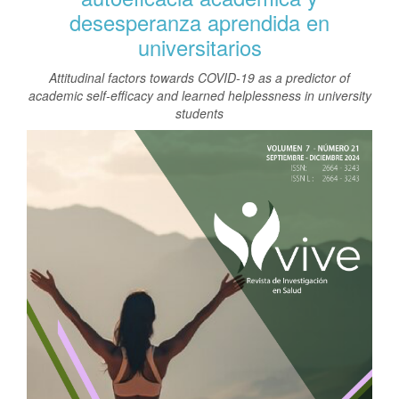
t
desesperanza aprendida en
e
n
universitarios
i
d
Attitudinal factors towards COVID-19 as a predictor of
o
academic self-efficacy and learned helplessness in university
p
students
r
Barra
i
lateral
n
c
del
i
artículo
p
a
l
B
a
r
r
a
l
a
t