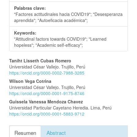
Palabras clave:
"Factores actitudinales hacia COVID19"; "Desesperanza
aprendida"; "Autoeficacia académica";
Keywords:
"Attitudinal factors towards COVID19"; "Learned
hopeless"; "Academic self-efficacy";
Contenido
Taniht Lisseth Cubas Romero
Universidad César Vallejo. Trujillo, Perú
principal
https://orcid.org/0000-0002-7988-3285
del
Wilson Vega Cotrina
artículo
Universidad César Vallejo. Trujillo, Perú
https://orcid.org/0000-0001-9175-8746
Guissela Vanessa Mendoza Chavez
Universidad Particular Cayetano Heredia. Lima, Perú
https://orcid.org/0000-0001-5883-9712
Resumen
Abstract