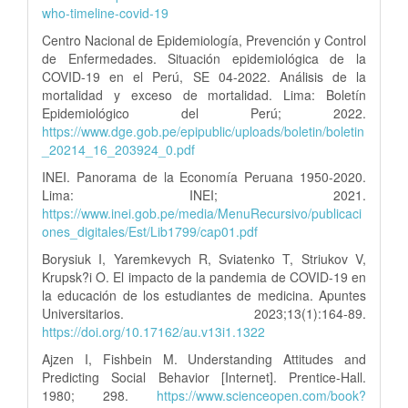
who-timeline-covid-19
Centro Nacional de Epidemiología, Prevención y Control
de Enfermedades. Situación epidemiológica de la
COVID-19 en el Perú, SE 04-2022. Análisis de la
mortalidad y exceso de mortalidad. Lima: Boletín
Epidemiológico del Perú; 2022.
https://www.dge.gob.pe/epipublic/uploads/boletin/boletin
_20214_16_203924_0.pdf
INEI. Panorama de la Economía Peruana 1950-2020.
Lima: INEI; 2021.
https://www.inei.gob.pe/media/MenuRecursivo/publicaci
ones_digitales/Est/Lib1799/cap01.pdf
Borysiuk I, Yaremkevych R, Sviatenko T, Striukov V,
Krupsk?i O. El impacto de la pandemia de COVID-19 en
la educación de los estudiantes de medicina. Apuntes
Universitarios. 2023;13(1):164-89.
https://doi.org/10.17162/au.v13i1.1322
Ajzen I, Fishbein M. Understanding Attitudes and
Predicting Social Behavior [Internet]. Prentice-Hall.
1980; 298.
https://www.scienceopen.com/book?