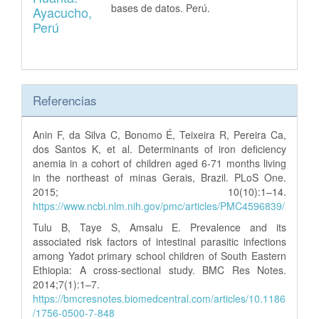
bases de datos. Perú.
Ayacucho,
Perú
Referencias
Anin F, da Silva C, Bonomo É, Teixeira R, Pereira Ca,
dos Santos K, et al. Determinants of iron deficiency
anemia in a cohort of children aged 6-71 months living
in the northeast of minas Gerais, Brazil. PLoS One.
2015; 10(10):1–14.
https://www.ncbi.nlm.nih.gov/pmc/articles/PMC4596839/
Tulu B, Taye S, Amsalu E. Prevalence and its
associated risk factors of intestinal parasitic infections
among Yadot primary school children of South Eastern
Ethiopia: A cross-sectional study. BMC Res Notes.
2014;7(1):1–7.
https://bmcresnotes.biomedcentral.com/articles/10.1186
/1756-0500-7-848