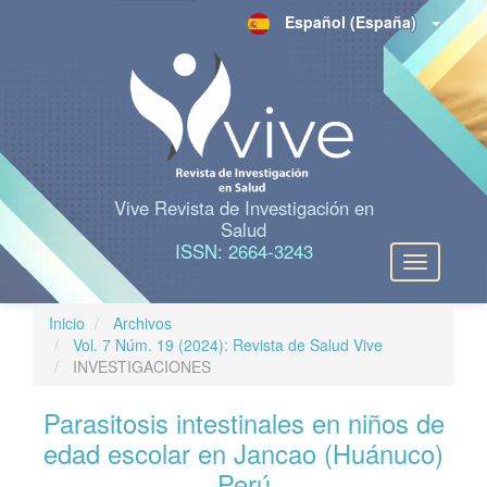
N
Español (España)
a
v
e
g
a
c
i
ó
n
Vive Revista de Investigación en
p
Salud
r
ISSN: 2664-3243
Toggle
i
navigation
n
c
Inicio
Archivos
i
Vol. 7 Núm. 19 (2024): Revista de Salud Vive
p
INVESTIGACIONES
a
l
Parasitosis intestinales en niños de
C
o
edad escolar en Jancao (Huánuco)
n
Perú