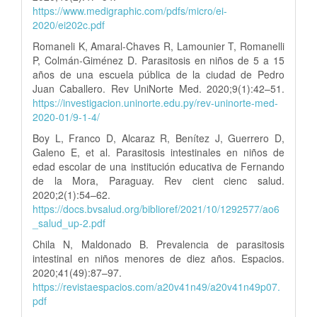
https://www.medigraphic.com/pdfs/micro/ei-
2020/ei202c.pdf
Romaneli K, Amaral-Chaves R, Lamounier T, Romanelli
P, Colmán-Giménez D. Parasitosis en niños de 5 a 15
años de una escuela pública de la ciudad de Pedro
Juan Caballero. Rev UniNorte Med. 2020;9(1):42–51.
https://investigacion.uninorte.edu.py/rev-uninorte-med-
2020-01/9-1-4/
Boy L, Franco D, Alcaraz R, Benítez J, Guerrero D,
Galeno E, et al. Parasitosis intestinales en niños de
edad escolar de una institución educativa de Fernando
de la Mora, Paraguay. Rev cient cienc salud.
2020;2(1):54–62.
https://docs.bvsalud.org/biblioref/2021/10/1292577/ao6
_salud_up-2.pdf
Chila N, Maldonado B. Prevalencia de parasitosis
intestinal en niños menores de diez años. Espacios.
2020;41(49):87–97.
https://revistaespacios.com/a20v41n49/a20v41n49p07.
pdf