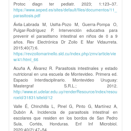
Protoc diagn ter pediatr. 2023; 1:123–37.
https://www.aeped.es/sites/default/files/documentos/11_
parasitosis.pdf
Ávila-Labrada M, Usiña-Pozo M, Guerra-Pompa O,
Pulgar-Rodríguez P. Intervención educativa para
prevenir el parasitismo intestinal en niños de 0 a 9
años. Rev Electrónica Dr Zoilo E Mar Vidaurreta.
2015;40(7):6.
https://revzoilomarinello.sld.cu/index.php/zmv/article/vie
w/41/html_66
Acuña A, Álvarez R. Parasitosis intestinales y estado
nutricional en una escuela de Montevideo. Primera ed.
Espacio Interdisciplinario. Montevideo Uruguay:
Mastergraf S.R.L.; 2012.
http://www.ei.udelar.edu.uy/renderResource/index/resou
rceId/31831/siteId/12
Valle É, Chinchilla L, Pinel G, Pinto G, Martínez A,
Dubón A. Incidencia de parasitosis intestinal en
escolares que residen en los bordos de San Pedro
Sula, Cortés, Honduras. Enf Inf Microbiol.
2020;40(2):47–54.