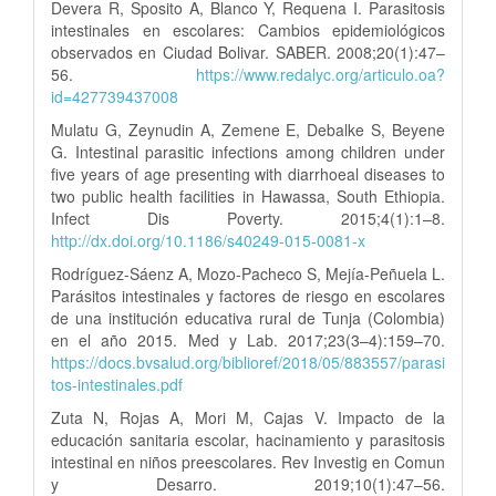
Devera R, Sposito A, Blanco Y, Requena I. Parasitosis
intestinales en escolares: Cambios epidemiológicos
observados en Ciudad Bolivar. SABER. 2008;20(1):47–
56.
https://www.redalyc.org/articulo.oa?
id=427739437008
Mulatu G, Zeynudin A, Zemene E, Debalke S, Beyene
G. Intestinal parasitic infections among children under
five years of age presenting with diarrhoeal diseases to
two public health facilities in Hawassa, South Ethiopia.
Infect Dis Poverty. 2015;4(1):1–8.
http://dx.doi.org/10.1186/s40249-015-0081-x
Rodríguez-Sáenz A, Mozo-Pacheco S, Mejía-Peñuela L.
Parásitos intestinales y factores de riesgo en escolares
de una institución educativa rural de Tunja (Colombia)
en el año 2015. Med y Lab. 2017;23(3–4):159–70.
https://docs.bvsalud.org/biblioref/2018/05/883557/parasi
tos-intestinales.pdf
Zuta N, Rojas A, Mori M, Cajas V. Impacto de la
educación sanitaria escolar, hacinamiento y parasitosis
intestinal en niños preescolares. Rev Investig en Comun
y Desarro. 2019;10(1):47–56.