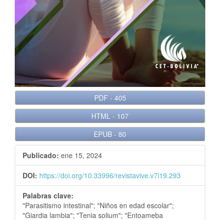
e
r
a
l
PDF
-
405
HTML
-
107
EPUB
-
80
Publicado:
ene 15, 2024
DOI:
https://doi.org/10.33996/revistavive.v7i19.293
Palabras clave:
"Parasitismo intestinal"; "Niños en edad escolar";
"Giardia lambia"; "Tenia solium"; "Entoameba