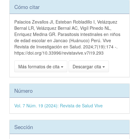
Detalles
Cómo citar
del
artículo
Palacios Zevallos JI, Esteban Robladillo I, Velázquez
Bernal LR, Velázquez Bernal AC, Vigíl Pinedo NL,
Enriquez Medina GR. Parasitosis intestinales en niños
de edad escolar en Jancao (Huánuco) Perú. Vive
Revista de Investigación en Salud. 2024;7(19):174 -.
https://doi.org/10.33996/revistavive.v7i19.293
Más formatos de cita
Descargar cita
Número
Vol. 7 Núm. 19 (2024): Revista de Salud Vive
Sección