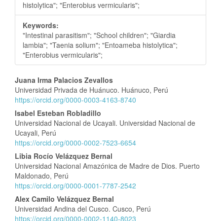
histolytica"; "Enterobius vermicularis";
Keywords:
"Intestinal parasitism"; "School children"; "Giardia
lambia"; "Taenia solium"; "Entoameba histolytica";
"Enterobius vermicularis";
Contenido
Juana Irma Palacios Zevallos
Universidad Privada de Huánuco. Huánuco, Perú
principal
https://orcid.org/0000-0003-4163-8740
del
Isabel Esteban Robladillo
artículo
Universidad Nacional de Ucayali. Universidad Nacional de
Ucayali, Perú
https://orcid.org/0000-0002-7523-6654
Libia Rocío Velázquez Bernal
Universidad Nacional Amazónica de Madre de Dios. Puerto
Maldonado, Perú
https://orcid.org/0000-0001-7787-2542
Alex Camilo Velázquez Bernal
Universidad Andina del Cusco. Cusco, Perú
https://orcid.org/0000-0002-1140-8023