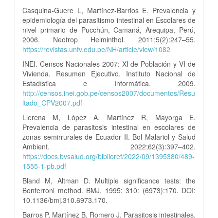
Casquina-Guere L, Martínez-Barrios E. Prevalencia y
epidemiología del parasitismo intestinal en Escolares de
nivel primario de Pucchún, Camaná, Arequipa, Perú,
2006. Neotrop Helminthol. 2011;5(2):247–55.
https://revistas.unfv.edu.pe/NH/article/view/1082
INEI. Censos Nacionales 2007: XI de Población y VI de
Vivienda. Resumen Ejecutivo. Instituto Nacional de
Estadística e Informática. 2009.
http://censos.inei.gob.pe/censos2007/documentos/Resu
ltado_CPV2007.pdf
Llerena M, López A, Martínez R, Mayorga E.
Prevalencia de parasitosis intestinal en escolares de
zonas semirrurales de Ecuador II. Bol Malariol y Salud
Ambient. 2022;62(3):397–402.
https://docs.bvsalud.org/biblioref/2022/09/1395380/489-
1555-1-pb.pdf
Bland M, Altman D. Multiple significance tests: the
Bonferroni method. BMJ. 1995; 310: (6973):170. DOI:
10.1136/bmj.310.6973.170.
Barros P, Martínez B, Romero J. Parasitosis intestinales.