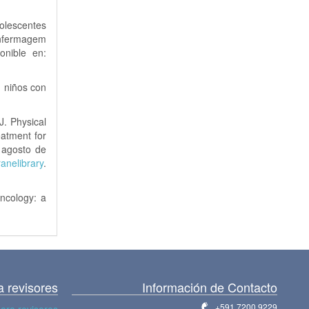
olescentes
Enfermagem
onible en:
n niños con
. Physical
eatment for
 agosto de
anelibrary
.
oncology: a
a revisores
Información de Contacto
+591 7200 9229