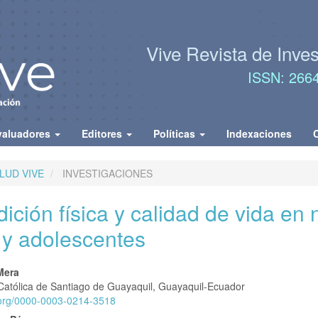
Vive Revista de Inve
ISSN: 266
valuadores
Editores
Políticas
Indexaciones
ALUD VIVE
INVESTIGACIONES
ición física y calidad de vida en 
 y adolescentes
nido
Mera
Católica de Santiago de Guayaquil, Guayaquil-Ecuador
pal
d.org/0000-0003-0214-3518