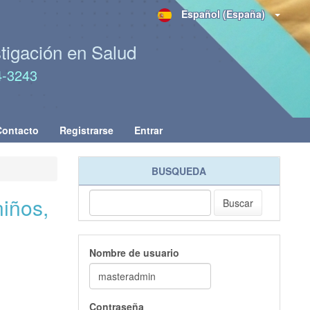
Español (España)
stigación en Salud
4-3243
Contacto
Registrarse
Entrar
BUSQUEDA
niños,
Buscar
Nombre de usuario
Contraseña