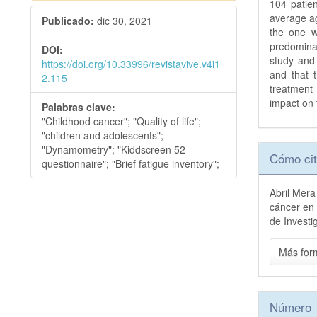
104 patie
average ag
Publicado:
dic 30, 2021
the one wi
predominan
DOI:
study and 
https://doi.org/10.33996/revistavive.v4i1
and that 
2.115
treatment 
impact on t
Palabras clave:
"Childhood cancer"; "Quality of life";
"children and adolescents";
Detall
"Dynamometry"; "Kiddscreen 52
Cómo cit
questionnaire"; "Brief fatigue inventory";
del
Abril Mera
artícu
cáncer en 
de Investi
Más for
Número