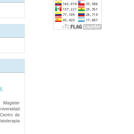
l,
. Magister
niversidad
entro de
isioterapia