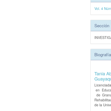
Vol. 4 Nú
Sección
INVESTI
Biografía
Tania Ab
Guayaqu
Licenciad
en Educac
de Grana
Rehabilita
de la Univ