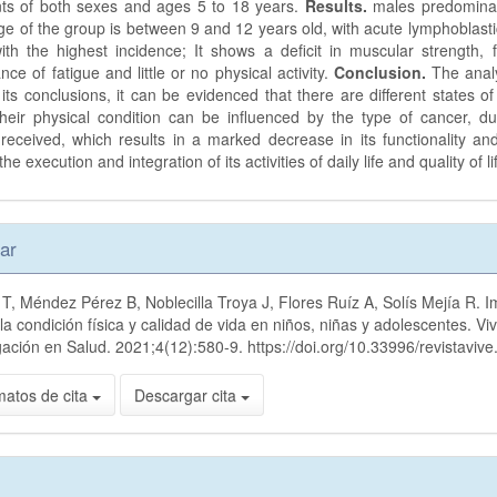
nts of both sexes and ages 5 to 18 years.
Results.
males predomina
e of the group is between 9 and 12 years old, with acute lymphoblast
th the highest incidence; It shows a deficit in muscular strength, fle
ce of fatigue and little or no physical activity.
Conclusion.
The analy
its conclusions, it can be evidenced that there are different states of
their physical condition can be influenced by the type of cancer, du
received, which results in a marked decrease in its functionality an
he execution and integration of its activities of daily life and quality of li
es
ar
 T, Méndez Pérez B, Noblecilla Troya J, Flores Ruíz A, Solís Mejía R. I
lo
la condición física y calidad de vida en niños, niñas y adolescentes. Vi
gación en Salud. 2021;4(12):580-9. https://doi.org/10.33996/revistavive
matos de cita
Descargar cita