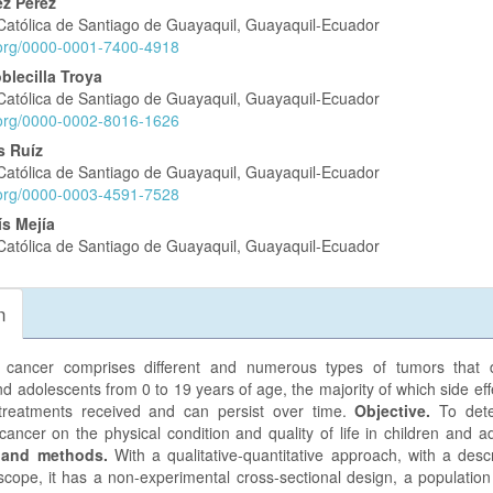
z Pérez
Católica de Santiago de Guayaquil, Guayaquil-Ecuador
lo
d.org/0000-0001-7400-4918
blecilla Troya
Católica de Santiago de Guayaquil, Guayaquil-Ecuador
d.org/0000-0002-8016-1626
s Ruíz
Católica de Santiago de Guayaquil, Guayaquil-Ecuador
d.org/0000-0003-4591-7528
ís Mejía
Católica de Santiago de Guayaquil, Guayaquil-Ecuador
n
 cancer comprises different and numerous types of tumors that 
nd adolescents from 0 to 19 years of age, the majority of which side eff
treatments received and can persist over time.
Objective.
To det
cancer on the physical condition and quality of life in children and a
s and methods.
With a qualitative-quantitative approach, with a desc
 scope, it has a non-experimental cross-sectional design, a populatio