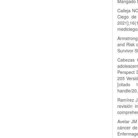
Mangado N
Calleja NC
Ciego de 
2021]
mediciego/
Armstrong
and Risk o
Survivor S
Cabezas Q
adolescen
Perspect 
205 Versi
[citado
handle/20
Ramírez J
revisión 
comprehen
Avelar JM
cáncer de
Enfermagem