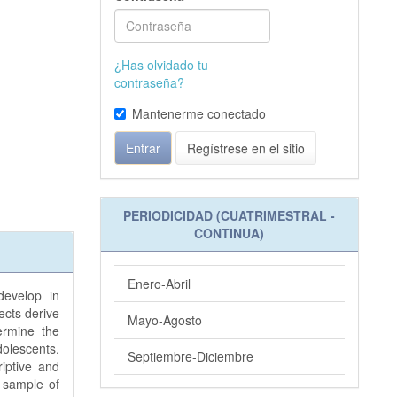
¿Has olvidado tu
contraseña?
Mantenerme conectado
Entrar
Regístrese en el sitio
PERIODICIDAD (CUATRIMESTRAL -
CONTINUA)
Enero-Abril
develop in
ects derive
Mayo-Agosto
ermine the
dolescents.
Septiembre-Diciembre
riptive and
n sample of