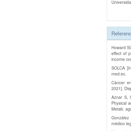
Universida
Referenc
Howard SC,
effect of 
income co
SOLCA [In
med.ec.
Cáncer en 
2021]. Dis
Aznar S, 
Physical a
Metab. ag
González 
médico leg