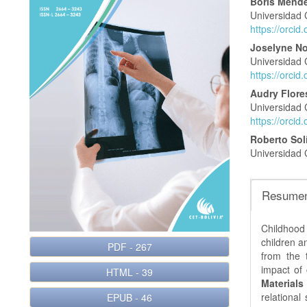
del
del
Boris Ménde
Universidad 
artículo
artícu
https://orci
Joselyne No
Universidad 
https://orci
Audry Flore
Universidad 
https://orci
Roberto Sol
Universidad 
Resume
Childhood
children a
PDF
-
267
from the 
impact of 
HTML
-
39
Material
relational
EPUB
-
46