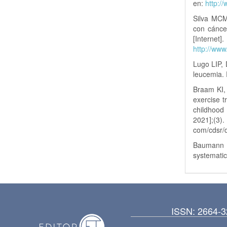
en:
http:/
Silva MCM
con cánce
[Internet
http://www.
Lugo LIP, 
leucemia. 
Braam KI,
exercise t
childhood
2021
com/cdsr/
Baumann FT
systematic
ISSN: 2664-