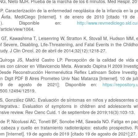
G, Nieto MJR. Prueba de la marcha de los 6 minutos. Med Respir. 20
P. Caracterización de la enfermedad neoplásica de la infancia en la p
Ávila. MediCiego [Internet]. 1 de enero de 2010 [citado 19 de
;16(1). Disponible en:
http://www.revmediciego.sld.cu
article/view/1064.
 GT, Kawashima T, Leisenring W, Stratton K, Stovall M, Hudson MM, et
f Severe, Disabling, Life-Threatening, and Fatal Events in the Child
tudy. J Clin Oncol. 20 de abril de 2014;32(12):1218-27.
uiroga JS, Madrid Castro LP. Percepción de la calidad de vida 
tes con cáncer en Villavicencio Meta. Alvarado Ospina H 2009 Investi
Desde Reconstrucción Hermenéutica Reflex Latinoam Sobre Investig
ón Digit PDF B Aires Prometeo Univ Nac Matanza [Internet]. 10 de jul
 19 de agosto de 2021]; Disponible en:
https://repository
.500.12494/12519.
S, González GMC. Evaluación de síntomas en niños y adolescentes c
integrativa.: Evaluation of symptoms in children and adolescents wi
sive review. Rev Cienc Cuid. 1 de septiembre de 2019;16(3):103-13.
 de P, Nicolussi AC, Toneti BF, Sonobe HM, Sawada NO. Fatiga en pac
 cabeza y cuello en tratamiento radioterápico: estudio prospectivo. 
 [Internet]. 19 de agosto de 2019 [citado 19 de agosto de 2021];27.