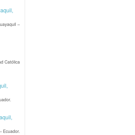
aquil,
Guayaquil –
ad Católica
uil,
uador.
quil,
 – Ecuador.