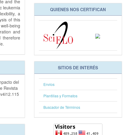
te and the
ic leukemia
QUIENES NOS CERTIFICAN
xibility, a
sis of this
 well-being
ration and
d therefore
fe.
SITIOS DE INTERÉS
mpacto del
Envios
ve Revista
.v4i12.115
Plantillas y Formatos
Buscador de Términos