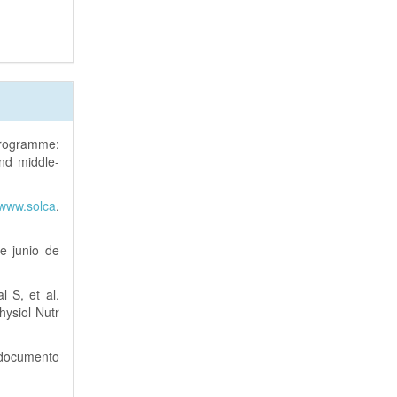
 programme:
and middle-
/www.solca
.
de junio de
 S, et al.
hysiol Nutr
 documento