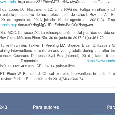
/www.scielo
. br/j/rlae/a/s3Z6FhtvbMTZbHHwx3y4XfL/ abstract/?lang=es.
 da, Lopes LC, Nascimento LC, Lima RAG de. Fatiga en niños y ad
r bajo la perspectiva de los profesionales de salud1. Rev Lat Am 
]. 29 de agosto de 2016 [citado 19 de agosto de 2021];24. Disp
scielo.br/j/
rlae/a/sYNhgMgVHFtrjZVhd5JV9QQ/?lang=es
Díaz MCC, Carrasco ZC. La reincorporación social y calidad de vida e
Rev Cienc Médicas Pinar Río. 30 de junio de 2017;21(4):461-70.
 Torre P van der, Takken T, Veening MA, Broeder E van D, Kaspers GJ
raining interventions for children and young adults during and after tr
 cancer. Cochrane Database Syst Rev [Internet]. 2016 [citado 19 de
];(3). Disponible en:
https://www.cochr
doi/10.1002/14651858.CD008796. pub3/full/es.
, Bloch W, Beulertz J. Clinical exercise interventions in pediatric 
 review. Pediatr Res. octubre de 2013;74(4):366-74.
3243
Para autores
Par