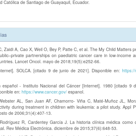
d Católica de Santiago de Guayaquil, Ecuador.
ias
 Zaidi A, Cao X, Weil O, Bey P, Patte C, et al. The My Child Matters
public–private partnerships on paediatric cancer care in low-income 
untries. Lancet Oncol. mayo de 2018;19(5):e252-66.
ternet]. SOLCA. [citado 9 de junio de 2021]. Disponible en:
https:/
español - Instituto Nacional del Cáncer [Internet]. 1980 [citado 9 
ponible en:
https://www.cancer.gov/
espanol.
Webster AL, San Juan AF, Chamorro- Viña C, Maté-Muñoz JL, Moral
ctivity during treatment in children with leukemia: a pilot study. Appl P
osto de 2006;31(4):407-13.
Rodríguez R, Cardentey García J. La historia clínica médica como
al. Rev Médica Electrónica. diciembre de 2015;37(6):648-53.