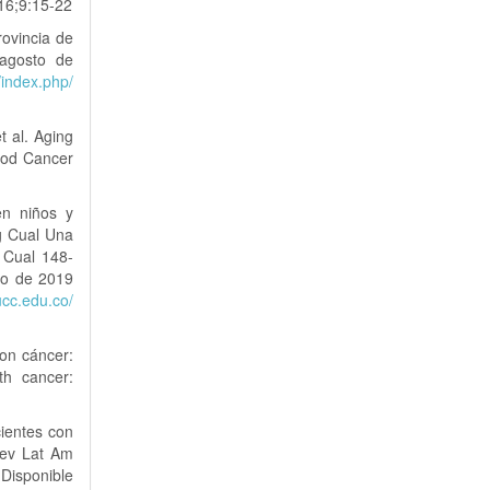
16;9:15-22
rovincia de
 agosto de
/index.php/
 al. Aging
hood Cancer
en niños y
g Cual Una
 Cual 148-
io de 2019
.ucc.edu.co/
on cáncer:
th cancer:
ientes con
Rev Lat Am
 Disponible