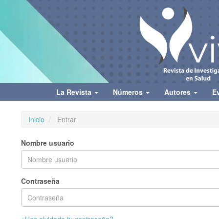
Navegación
principal
Contenido
principal
Barra
lateral
La Revista
Números
Autores
E
Inicio
Entrar
Nombre usuario
Contraseña