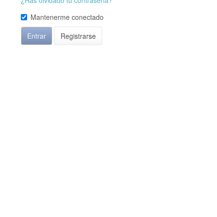
¿Has olvidado tu contraseña?
Mantenerme conectado
Entrar
Registrarse