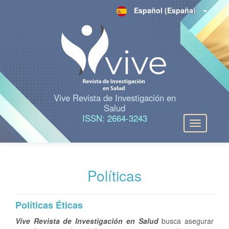
N
Español (España)
a
v
e
g
a
c
i
ó
n
Vive Revista de Investigación en
p
Salud
r
ISSN: 2664-3243
Toggle
i
navigation
n
c
i
p
Políticas
a
l
C
Políticas Éticas
o
n
Vive Revista de Investigación en Salud
busca asegurar