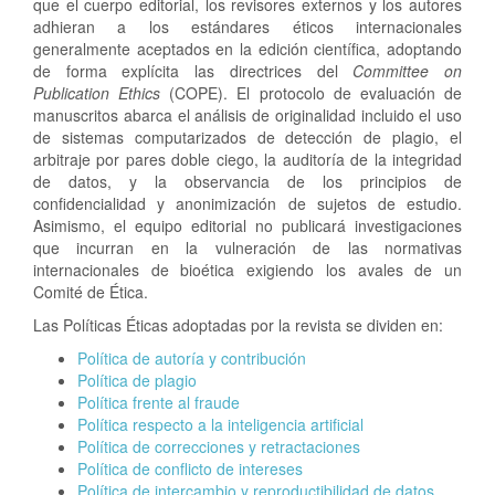
t
que el cuerpo editorial, los revisores externos y los autores
e
adhieran a los estándares éticos internacionales
n
generalmente aceptados en la edición científica, adoptando
i
de forma explícita las directrices del
Committee on
d
Publication Ethics
(COPE). El protocolo de evaluación de
o
manuscritos abarca el análisis de originalidad incluido el uso
p
de sistemas computarizados de detección de plagio, el
r
arbitraje por pares doble ciego, la auditoría de la integridad
i
de datos, y la observancia de los principios de
n
confidencialidad y anonimización de sujetos de estudio.
c
Asimismo, el equipo editorial no publicará investigaciones
i
que incurran en la vulneración de las normativas
p
internacionales de bioética exigiendo los avales de un
a
Comité de Ética.
l
Las Políticas Éticas adoptadas por la revista se dividen en:
B
a
Política de autoría y contribución
r
Política de plagio
r
Política frente al fraude
a
Política respecto a la inteligencia artificial
l
Política de correcciones y retractaciones
a
Política de conflicto de intereses
t
Política de intercambio y reproductibilidad de datos