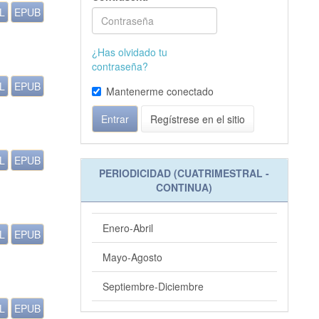
L
EPUB
¿Has olvidado tu
contraseña?
L
EPUB
Mantenerme conectado
Entrar
Regístrese en el sitio
L
EPUB
PERIODICIDAD (CUATRIMESTRAL -
CONTINUA)
Enero-Abril
L
EPUB
Mayo-Agosto
Septiembre-Diciembre
L
EPUB