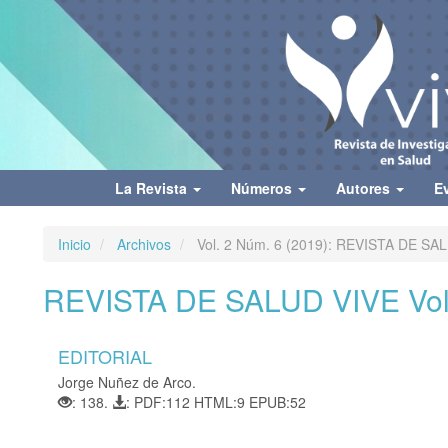
Navegación
principal
Contenido
principal
Barra
lateral
La Revista
Números
Autores
E
Inicio
Archivos
Vol. 2 Núm. 6 (2019): REVISTA DE SA
REVISTA DE SALUD VIVE Vol.
EDITORIAL
Jorge Nuñez de Arco.
: 138.
: PDF:112 HTML:9 EPUB:52