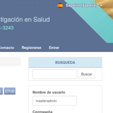
Español (España)
stigación en Salud
4-3243
Contacto
Registrarse
Entrar
BUSQUEDA
Buscar
L
EPUB
Nombre de usuario
Contraseña