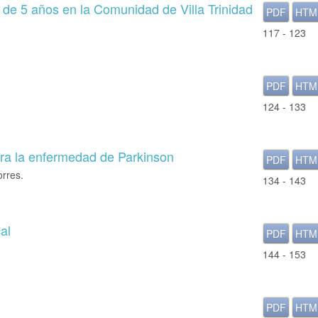
 de 5 años en la Comunidad de Villa Trinidad
PDF
HTM
117 - 123
PDF
HTM
124 - 133
ra la enfermedad de Parkinson
PDF
HTM
orres.
134 - 143
al
PDF
HTM
144 - 153
PDF
HTM