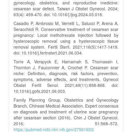
gynecology, obstetrics, and reproductive medicine:
cesarean scar defect. Taiwan J Obstet Gynecol. 2024;
63(4): 459-470. doi: 10.1016/j.tjog.2024.03.018.
Casadio P, Ambrosio M, Verrelli L, Salucci P, Arena A,
Seracchioli R. Conservative treatment of cesarean scar
pregnancy: Local methotrexate injection followed by
hysteroscopic removal using a hysteroscopic tissue
removal system. Fertil Steril. 2021;116(5):1417-1419.
doi: 10.1016/j.fertnstert.2021.06.034.
Torre A, Verspyck E, Hamamah S, Thomassin I,
Thornton J, Fauconnier A, Crochet P. Cesarean scar
niche: Definition, diagnosis, risk factors, prevention,
symptoms, adverse effects, and treatments. Gynecol
Obstet Fertil Senol. 2021;49(11):858-868. doi:
10.1016/j.gofs.2021.06.003.
Family Planning Group, Obstetrics and Gynecology
Branch, Chinese Medical Association. Expert consensus
on diagnosis and treatment of uterine scar pregnancy
after cesarean section (2016). Chin J Obstet Gynecol.
2016; 51:568–572.
https://pubmed.ncbi.nlm.nih.gov/27561933/