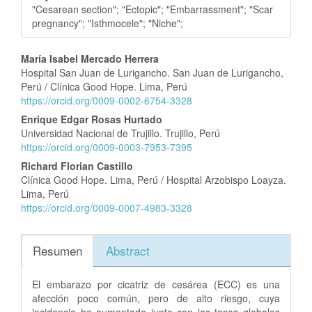
"Cesarean section"; "Ectopic"; "Embarrassment"; "Scar
pregnancy"; "Isthmocele"; "Niche";
Contenido
María Isabel Mercado Herrera
Hospital San Juan de Lurigancho. San Juan de Lurigancho,
principal
Perú / Clínica Good Hope. Lima, Perú
del
https://orcid.org/0009-0002-6754-3328
artículo
Enrique Edgar Rosas Hurtado
Universidad Nacional de Trujillo. Trujillo, Perú
https://orcid.org/0009-0003-7953-7395
Richard Florian Castillo
Clínica Good Hope. Lima, Perú / Hospital Arzobispo Loayza.
Lima, Perú
https://orcid.org/0009-0007-4983-3328
Resumen
Abstract
El embarazo por cicatriz de cesárea (ECC) es una
afección poco común, pero de alto riesgo, cuya