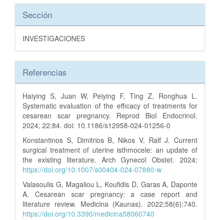
Sección
INVESTIGACIONES
Referencias
Haiying S, Juan W, Peiying F, Ting Z, Ronghua L.
Systematic evaluation of the efficacy of treatments for
cesarean scar pregnancy. Reprod Biol Endocrinol.
2024; 22:84. doi: 10.1186/s12958-024-01256-0
Konstantinos S, Dimitrios B, Nikos V, Ralf J. Current
surgical treatment of uterine isthmocele: an update of
the existing literature. Arch Gynecol Obstet. 2024;
https://doi.org/10.1007/s00404-024-07880-w
Valasoulis G, Magaliou L, Koufidis D, Garas A, Daponte
A. Cesarean scar pregnancy: a case report and
literature review. Medicina (Kaunas). 2022;58(6):740.
https://doi.org/10.3390/medicina58060740