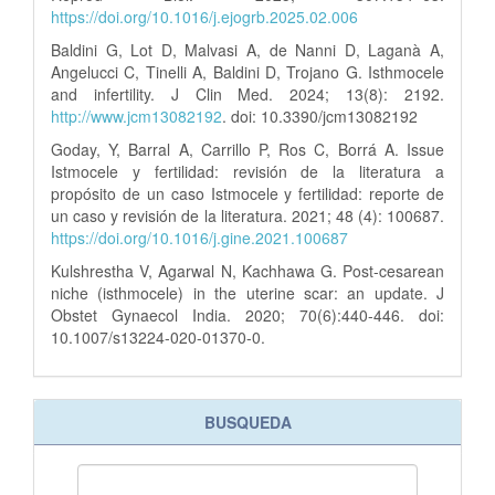
https://doi.org/10.1016/j.ejogrb.2025.02.006
Baldini G, Lot D, Malvasi A, de Nanni D, Laganà A,
Angelucci C, Tinelli A, Baldini D, Trojano G. Isthmocele
and infertility. J Clin Med. 2024; 13(8): 2192.
http://www.jcm13082192
. doi: 10.3390/jcm13082192
Goday, Y, Barral A, Carrillo P, Ros C, Borrá A. Issue
Istmocele y fertilidad: revisión de la literatura a
propósito de un caso Istmocele y fertilidad: reporte de
un caso y revisión de la literatura. 2021; 48 (4): 100687.
https://doi.org/10.1016/j.gine.2021.100687
Kulshrestha V, Agarwal N, Kachhawa G. Post-cesarean
niche (isthmocele) in the uterine scar: an update. J
Obstet Gynaecol India. 2020; 70(6):440-446. doi:
10.1007/s13224-020-01370-0.
BUSQUEDA