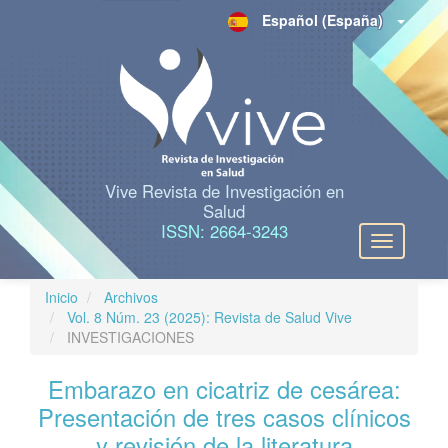
N
Español (España)
a
v
e
g
a
c
i
ó
n
Vive Revista de Investigación en
p
Salud
r
ISSN: 2664-3243
Toggle
i
navigation
n
c
Inicio
Archivos
i
Vol. 8 Núm. 23 (2025): Revista de Salud Vive
p
INVESTIGACIONES
a
l
Embarazo en cicatriz de cesárea:
C
o
Presentación de tres casos clínicos
n
y revisión de la literatura