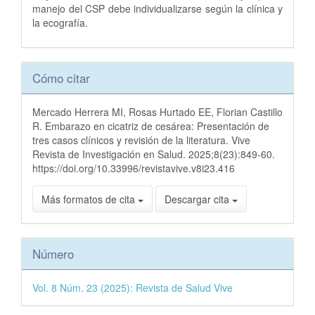
manejo del CSP debe individualizarse según la clínica y
la ecografía.
Detalles
Cómo citar
del
artículo
Mercado Herrera MI, Rosas Hurtado EE, Florian Castillo
R. Embarazo en cicatriz de cesárea: Presentación de
tres casos clínicos y revisión de la literatura. Vive
Revista de Investigación en Salud. 2025;8(23):849-60.
https://doi.org/10.33996/revistavive.v8i23.416
Más formatos de cita
Descargar cita
Número
Vol. 8 Núm. 23 (2025): Revista de Salud Vive