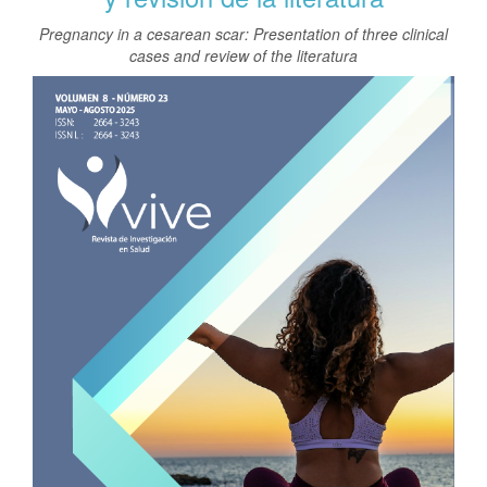
t
e
Pregnancy in a cesarean scar: Presentation of three clinical
n
cases and review of the literatura
i
Barra
d
o
lateral
p
del
r
artículo
i
n
c
i
p
a
l
B
a
r
r
a
l
a
t