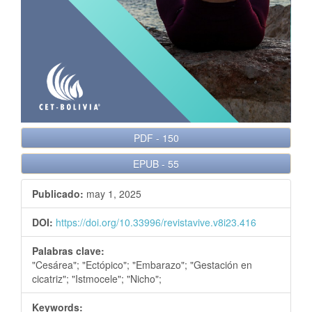
e
r
a
l
PDF
-
150
EPUB
-
55
Publicado:
may 1, 2025
DOI:
https://doi.org/10.33996/revistavive.v8i23.416
Palabras clave:
"Cesárea"; "Ectópico"; "Embarazo"; "Gestación en
cicatriz"; "Istmocele"; "Nicho";
Keywords: