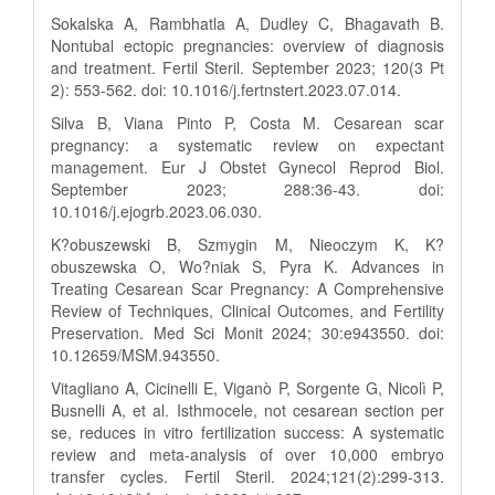
Sokalska A, Rambhatla A, Dudley C, Bhagavath B.
Nontubal ectopic pregnancies: overview of diagnosis
and treatment. Fertil Steril. September 2023; 120(3 Pt
2): 553-562. doi: 10.1016/j.fertnstert.2023.07.014.
Silva B, Viana Pinto P, Costa M. Cesarean scar
pregnancy: a systematic review on expectant
management. Eur J Obstet Gynecol Reprod Biol.
September 2023; 288:36-43. doi:
10.1016/j.ejogrb.2023.06.030.
K?obuszewski B, Szmygin M, Nieoczym K, K?
obuszewska O, Wo?niak S, Pyra K. Advances in
Treating Cesarean Scar Pregnancy: A Comprehensive
Review of Techniques, Clinical Outcomes, and Fertility
Preservation. Med Sci Monit 2024; 30:e943550. doi:
10.12659/MSM.943550.
Vitagliano A, Cicinelli E, Viganò P, Sorgente G, Nicolì P,
Busnelli A, et al. Isthmocele, not cesarean section per
se, reduces in vitro fertilization success: A systematic
review and meta-analysis of over 10,000 embryo
transfer cycles. Fertil Steril. 2024;121(2):299-313.