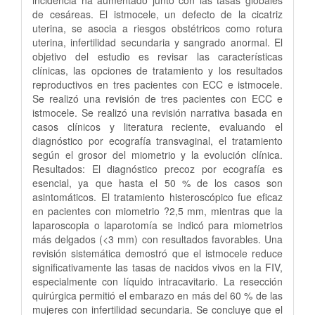
incidencia ha aumentado junto con las tasas globales
de cesáreas. El istmocele, un defecto de la cicatriz
uterina, se asocia a riesgos obstétricos como rotura
uterina, infertilidad secundaria y sangrado anormal. El
objetivo del estudio es revisar las características
clínicas, las opciones de tratamiento y los resultados
reproductivos en tres pacientes con ECC e istmocele.
Se realizó una revisión de tres pacientes con ECC e
istmocele. Se realizó una revisión narrativa basada en
casos clínicos y literatura reciente, evaluando el
diagnóstico por ecografía transvaginal, el tratamiento
según el grosor del miometrio y la evolución clínica.
Resultados: El diagnóstico precoz por ecografía es
esencial, ya que hasta el 50 % de los casos son
asintomáticos. El tratamiento histeroscópico fue eficaz
en pacientes con miometrio ?2,5 mm, mientras que la
laparoscopia o laparotomía se indicó para miometrios
más delgados (<3 mm) con resultados favorables. Una
revisión sistemática demostró que el istmocele reduce
significativamente las tasas de nacidos vivos en la FIV,
especialmente con líquido intracavitario. La resección
quirúrgica permitió el embarazo en más del 60 % de las
mujeres con infertilidad secundaria. Se concluye que el