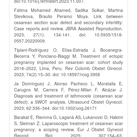
doi:10.1016/j.fertnstert.2023.11.007.
Fátima Mohamed Ahamed, Sadika Solkar, Martina
Stevikova, Braulio Peramo Moya. Link between
cesarean section scar defect and secondary infertility:
Case reports and review. JBRA Assisted Reproduction.
2023; 27(1): 134-141. doi: 10.5935/1518-
0557.20220009.
Tipiani-Rodríguez O, Elías-Estrada J, Bocanegra-
Becerra Y, Ponciano-Biaggi M. Treatment of ectopic
pregnancy implanted on cesarean scar: cohort study
2018–2022, Lima, Peru. Rev Colomb Obstet Ginecol.
2023; 74(2):15–30. doi: 10.18597/rcog.3958
Ja Domínguez J, Alonso Pacheco L, Moratalla E,
Carugno M, Carrera F, Pérez-Milan F, Alcázar J.
Diagnosis and treatment of isthmocele (cesarean scar
defect): a SWOT analysis. Ultrasound Obstet Gynecol.
2023; 62:336–344. doi:10.1002/uog.26171
Barakat E, Riemma G, Laganà AS, Lukanovic D, Hakimi
S, Sleiman Z. Laparoscopic treatment of cesarean scar
pregnancy: a scoping review. Eur J Obstet Gynecol
Reprod Biol. 2025; 307:154–63.