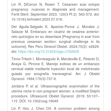
Lin R, DiCenzo N, Rosen T. Cesarean scar ectopic
pregnancy: nuances in diagnosis and management.
Fertil Steril. September 2023; 120(3 Pt 2): 563-572. doi:
10.1016/j.fertnstert.2023.07.018.
Del Aguila-Salgado K, Aparicio-Ponce J, Morales J,
Salazar M. Embarazo en cicatriz de cesárea anterior:
reto quirúrgico en su desenlace [Pregnancy in scar from
previous cesarean section: surgical challenge in its
outcome]. Rev Peru Ginecol Obstet. 2024;70(2): e2629.
doi:
https://doi.org/10.31403/rpgo.v70i2629
Timor-Tritsch I, Monteagudo A, Mandeville E, Peisner D,
Anaya G, Pirrone E. Manejo exitoso de un embarazo
cervical viable mediante inyección local de metotrexato
guiada por ecografía transvaginal. Am J Obstet
Gynecol. 1994;170(3):737-9.
Jordans P, et al. Ultrasonographic examination of the
uterine niche in non-pregnant women: a modified Delphi
procedure. Ultrasound Obstet Gynecol. 2019; 53:107–
115. DOI: 10.1002/uog.19049
Lin P, Hou J, Chen CH. A common problem among