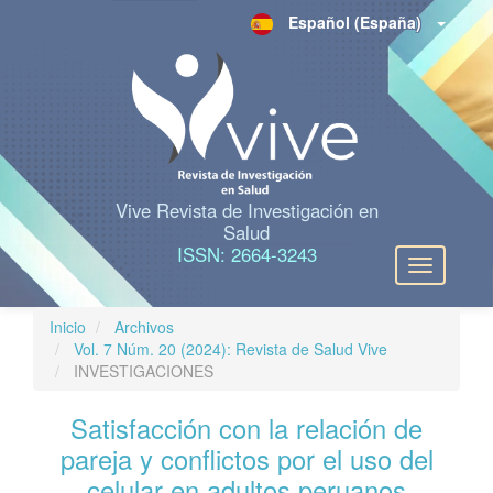
N
Español (España)
a
v
e
g
a
c
i
ó
n
Vive Revista de Investigación en
p
Salud
r
ISSN: 2664-3243
Toggle
i
navigation
n
c
Inicio
Archivos
i
Vol. 7 Núm. 20 (2024): Revista de Salud Vive
p
INVESTIGACIONES
a
l
Satisfacción con la relación de
C
o
pareja y conflictos por el uso del
n
celular en adultos peruanos