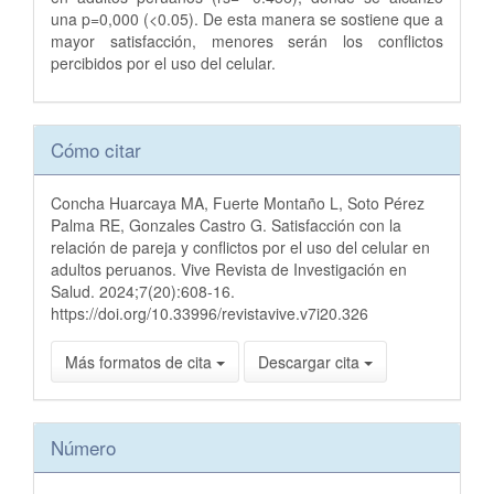
una p=0,000 (<0.05). De esta manera se sostiene que a
mayor satisfacción, menores serán los conflictos
percibidos por el uso del celular.
Detalles
Cómo citar
del
artículo
Concha Huarcaya MA, Fuerte Montaño L, Soto Pérez
Palma RE, Gonzales Castro G. Satisfacción con la
relación de pareja y conflictos por el uso del celular en
adultos peruanos. Vive Revista de Investigación en
Salud. 2024;7(20):608-16.
https://doi.org/10.33996/revistavive.v7i20.326
Más formatos de cita
Descargar cita
Número