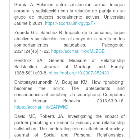
García A. Relación entre satisfacción sexual, imagen
corporal y satisfacción con la relación de pareja en un
grupo de mujeres sexualmente activas. Universitat
Jaume I; 2021.
https://acortar.link/gyq2Fx
Zepeda GD, Sánchez R. Impacto de la cercanía, toque
afectivo y satisfacción con el apoyo de la pareja en los
comportamientos saludables. Psicogente.
2021;24(45):1-22.
https://acortar.link/qMJZGB
Hendrick SA. Generic Measure of Relationship
Satisfaction. Journal of Marriage and Family.
1988;50(1):93-8.
https://doi.org/10.2307/352430
Chotpitayasunondh V, Douglas KM. How “phubbing”
becomes the norm: The antecedents and
consequences of snubbing via smartphone. Computers
in Human Behavior. 2016;63:9-18.
https://acortar.link/EARWkD
David ME, Roberts JA. Investigating the impact of
partner phubbing on romantic jealousy and relationship
satisfaction: The moderating role of attachment anxiety.
Journal of Social and Personal Relationships.