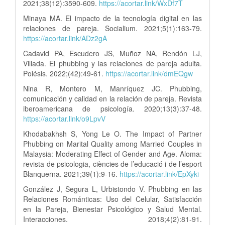
2021;38(12):3590-609.
https://acortar.link/WxDf7T
Minaya MA. El impacto de la tecnología digital en las
relaciones de pareja. Socialium. 2021;5(1):163-79.
https://acortar.link/ADz2gA
Cadavid PA, Escudero JS, Muñoz NA, Rendón LJ,
Villada. El phubbing y las relaciones de pareja adulta.
Poiésis. 2022;(42):49-61.
https://acortar.link/dmEQgw
Nina R, Montero M, Manríquez JC. Phubbing,
comunicación y calidad en la relación de pareja. Revista
iberoamericana de psicología. 2020;13(3):37-48.
https://acortar.link/o9LpvV
Khodabakhsh S, Yong Le O. The Impact of Partner
Phubbing on Marital Quality among Married Couples in
Malaysia: Moderating Effect of Gender and Age. Aloma:
revista de psicologia, ciències de l’educació i de l’esport
Blanquerna. 2021;39(1):9-16.
https://acortar.link/EpXyki
González J, Segura L, Urbistondo V. Phubbing en las
Relaciones Románticas: Uso del Celular, Satisfacción
en la Pareja, Bienestar Psicológico y Salud Mental.
Interacciones. 2018;4(2):81-91.