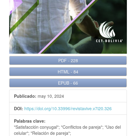
e
r
a
l
PDF
-
228
HTML
-
84
EPUB
-
66
Publicado:
may 10, 2024
DOI:
https://doi.org/10.33996/revistavive.v7i20.326
Palabras clave:
"Satisfacción conyugal"; "Conflictos de pareja"; "Uso del
celular"; "Relación de pareja";