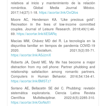
relativos al inicio y mantenimiento de la relación
romántica. Global Media Journal México.
2017;14(27):1-18.
https://acortar.link/OoQfos
Moore AC, Henderson KA. “Like precious gold”:
Recreation in the lives of low-income committed
couples. Journal of Leisure Research. 2018;49(1):46-
69.
https://acortar.link/6ESARq
Macías MM, Chávez MD del R. La tecnología en la
disyuntiva familiar en tiempos de pandemia COVID-19
2020. Socialium. 2021;5(2):55-71.
https://acortar.link/ASJzmX
Roberts JA, David ME. My life has become a major
distraction from my cell phone: Partner phubbing and
relationship satisfaction among romantic partners.
Computers in Human Behavior. 2016;54:134-41.
https://acortar.link/BMSTz7
Soriano AE, Bellacetin SE del C. Phubbing: revisión
sistemática exploratoria. Ciencia Latina Revista
Científica Multidisciplinar. 2022;6(5):2285-310.
https://acortar.link/GoNsX1