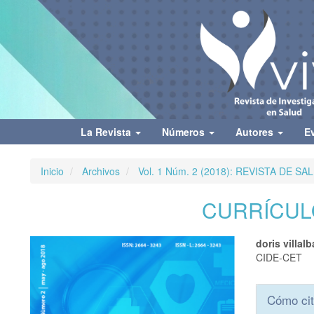
Navegación
principal
Contenido
principal
Barra
lateral
La Revista
Números
Autores
E
Inicio
Archivos
Vol. 1 Núm. 2 (2018): REVISTA DE SA
CURRÍCUL
Barra
Conte
doris villalb
CIDE-CET
lateral
princi
Detall
del
del
Cómo cit