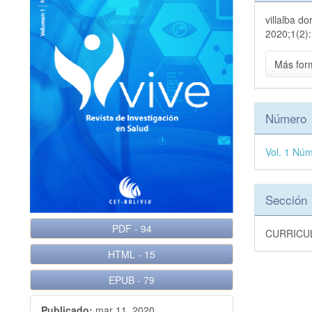
del
artículo
artícu
villalba 
artícu
2020;1(2):
Más for
Número
Vol. 1 Nú
Sección
PDF
-
94
CURRICU
HTML
-
15
EPUB
-
79
Publicado:
mar 11, 2020