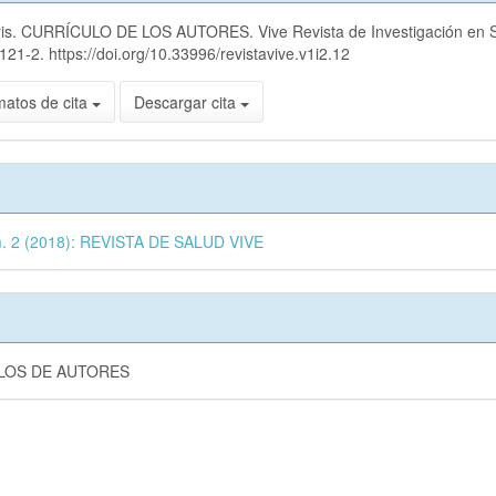
lo
doris. CURRÍCULO DE LOS AUTORES. Vive Revista de Investigación en 
lo
121-2. https://doi.org/10.33996/revistavive.v1i2.12
matos de cita
Descargar cita
m. 2 (2018): REVISTA DE SALUD VIVE
LOS DE AUTORES