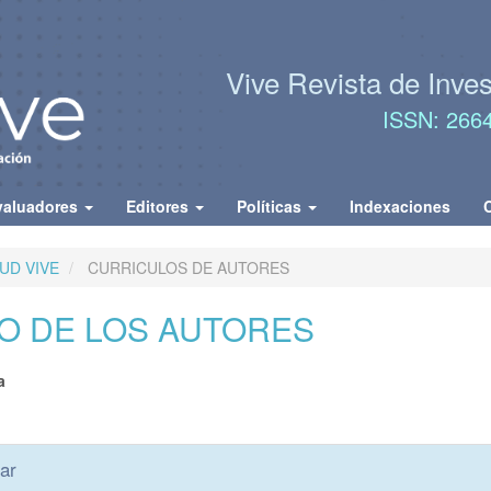
Vive Revista de Inve
ISSN: 266
valuadores
Editores
Políticas
Indexaciones
LUD VIVE
CURRICULOS DE AUTORES
O DE LOS AUTORES
nido
a
pal
es
ar