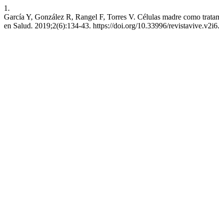
1.
García Y, González R, Rangel F, Torres V. Células madre como tratam
en Salud. 2019;2(6):134-43. https://doi.org/10.33996/revistavive.v2i6