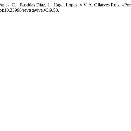
Yanes, C. . Bastidas Díaz, I. . Hagel López, y V. A. Ollarves Ruiz. «P
doi:10.33996/revistavive.v3i9.53.