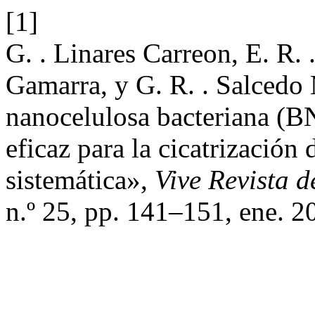
[1]
G. . Linares Carreon, E. R. 
Gamarra, y G. R. . Salcedo 
nanocelulosa bacteriana (B
eficaz para la cicatrización 
sistemática»,
Vive Revista d
n.º 25, pp. 141–151, ene. 2