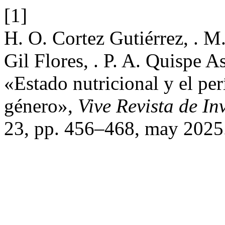
[1]
H. O. Cortez Gutiérrez, . M.
Gil Flores, . P. A. Quispe A
«Estado nutricional y el per
género»,
Vive Revista de In
23, pp. 456–468, may 2025