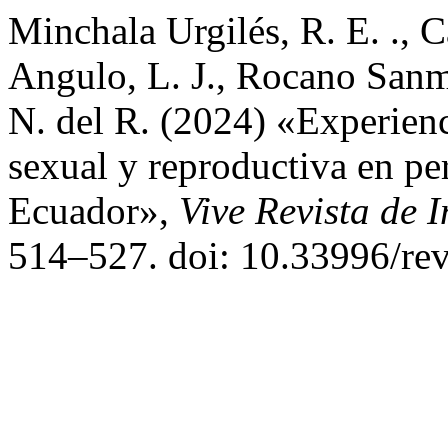
Minchala Urgilés, R. E. ., C
Angulo, L. J., Rocano Sanm
N. del R. (2024) «Experienc
sexual y reproductiva en pe
Ecuador»,
Vive Revista de 
514–527. doi: 10.33996/rev