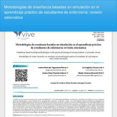
V
Metodologías de enseñanza basadas en simulación en el
o
aprendizaje práctico de estudiantes de enfermería: revisión
l
sistemática
v
e
r
De
D
a
e
l
s
o
c
s
a
d
r
e
g
t
a
a
r
l
P
l
D
e
F
s
d
e
l
a