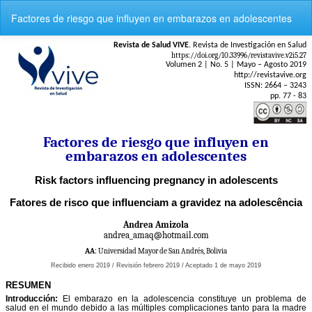
V
Factores de riesgo que influyen en embarazos en adolescentes
o
l
v
e
r
a
l
o
s
d
e
t
a
l
l
e
s
d
e
l
a