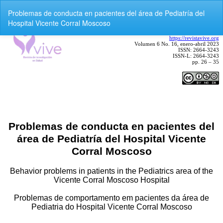
V
Problemas de conducta en pacientes del área de Pediatría del
o
Hospital Vicente Corral Moscoso
l
v
e
r
a
l
o
s
d
e
t
a
l
l
e
s
d
e
l
a