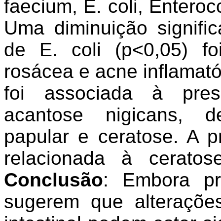
faecium, E. coli, Enteroc
Uma diminuição signifi
de E. coli (p<0,05) f
rosácea e acne inflamat
foi associada à pre
acantose nigicans, de
papular e ceratose. A 
relacionada à cerato
Conclusão
: Embora pre
sugerem que alteraçõe