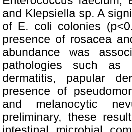
Enterococcus
faecium
, 
and
Klepsiella
sp. A sign
of E. coli colonies (p<
presence of rosacea and
abundance was associ
pathologies such as
dermatitis,
papular
derm
presence of pseudomon
and melanocytic ne
preliminary, these resul
intestinal microbial com