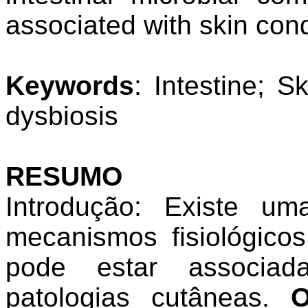
associated with skin cond
Keywords
: Intestine; S
dysbiosis
RESUMO
Introdução: Existe uma
mecanismos fisiológico
pode estar associad
patologias cutâneas.
O