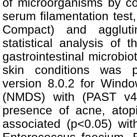
of microorganisms by co
serum
filamentation
test
Compact) and agglutin
statistical analysis of 
gastrointestinal
microbio
skin conditions was 
version 8.0.2 for Windo
(NMDS) with (PAST v4
presence of acne, atop
associated (p<0.05) wit