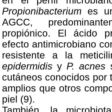
en el perfil microbia
Propionibacterium
es un
AGCC, predominant
propiónico. El ácido p
efecto antimicrobiano co
resistente a la metici
epidermidis
y
P. acnes
s
cutáneos conocidos por
amplios que otros compo
piel
(
9)
.
También, la microbiota